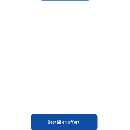
Behöver ni en 
egen chatbot?
En AI chatbot kan sköta kundsupport, 
intern support, utbildning och 
marknadsföring helt automatiskt.
Beställ en offert!