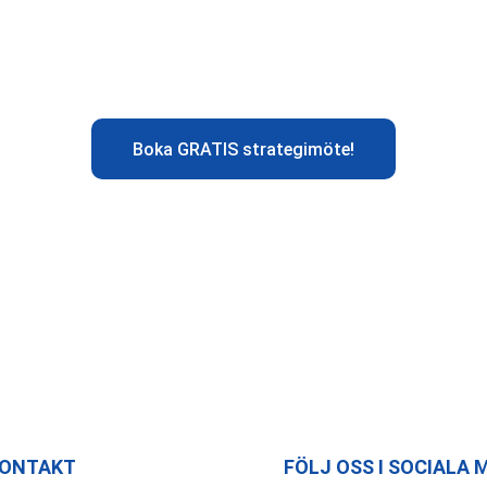
ontakta oss för en gratis konsultation om hur du kan nå f
produkter, tjänster och kunskaper!
Boka GRATIS strategimöte!
ONTAKT
FÖLJ OSS I SOCIALA 