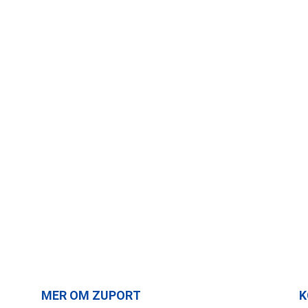
Om du vill veta mer, k
MER OM ZUPORT
K