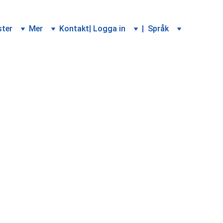
ster
Mer
Kontakt
| Logga in
|  Språk
ra 