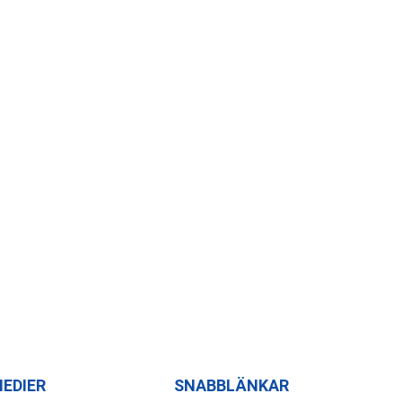
ler människor med dina 
MEDIER
SNABBLÄNKAR