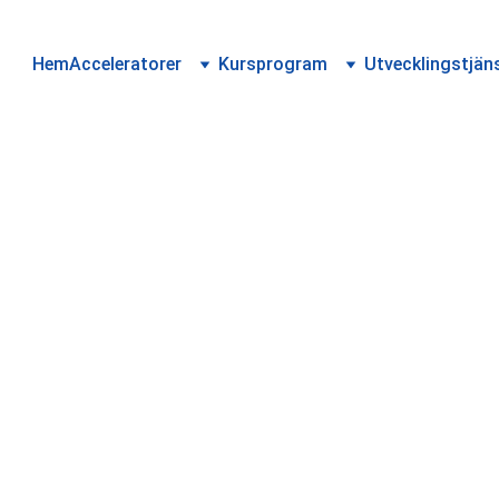
Hem
Acceleratorer
Kursprogram
Utvecklingstjän
 du redo för sto
affärsaffärer?