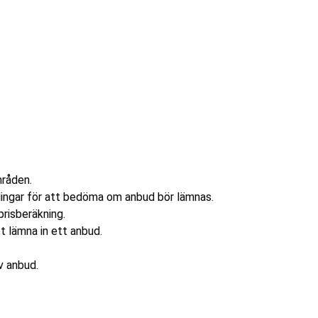
mråden.
ingar för att bedöma om anbud bör lämnas.
prisberäkning.
t lämna in ett anbud.
v anbud.