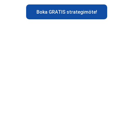
Boka GRATIS strategimöte!
ler och nöjdare k