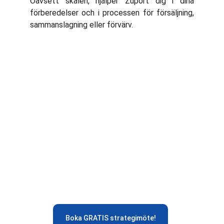
Oavsett skälen, hjälper Zuport dig i dina
förberedelser och i processen för försäljning,
sammanslagning eller förvärv.
För fler och 
nöjdare kunder!
Om du vill veta mer, kontakta oss för en 
gratis konsultation om hur du kan nå fler 
människor med dina produkter, tjänster 
och kunskaper!
Boka GRATIS strategimöte!